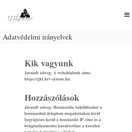
G
G
K
K
F
F
o
t
Adatvédelmi irányelvek
o
Kik vagyunk
Javasolt szöveg:
A weboldalunk címe:
https://gkf.hrv-system.hu.
Hozzászólások
Javasolt szöveg:
Hozzászólás beküldésekor a
hozzászólási űrlapban megadottakon kívül
begyűjtésre kerül a hozzászóló IP címe és a
böngészőazonosító karakterlánc a kéretlen
tartalmak kiszűrése céljából.