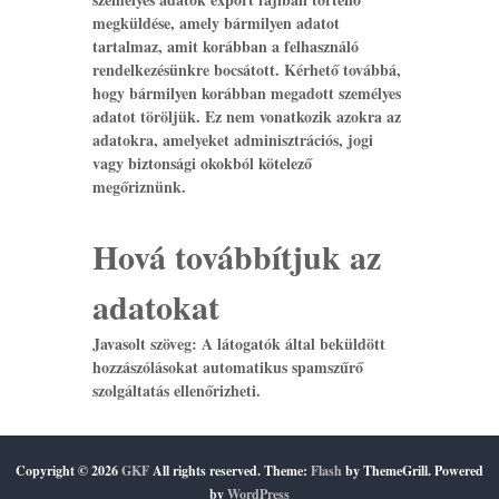
megküldése, amely bármilyen adatot
tartalmaz, amit korábban a felhasználó
rendelkezésünkre bocsátott. Kérhető továbbá,
hogy bármilyen korábban megadott személyes
adatot töröljük. Ez nem vonatkozik azokra az
adatokra, amelyeket adminisztrációs, jogi
vagy biztonsági okokból kötelező
megőriznünk.
Hová továbbítjuk az
adatokat
Javasolt szöveg:
A látogatók által beküldött
hozzászólásokat automatikus spamszűrő
szolgáltatás ellenőrizheti.
Copyright © 2026
GKF
All rights reserved. Theme:
Flash
by ThemeGrill. Powered
by
WordPress