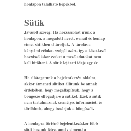
honlapon található képekből.
Sütik
Javasolt szöveg:
Ha hozzászólást írunk a
honlapon, a megadott nevet, e-mail és honlap
címet sütikben eltároljuk. A tárolás a
kényelmi célokat szolgál azért, így a következő
hozzászóláskor ezeket a mező adatokat nem
kell kitölteni. A sütik lejárati ideje egy év.
Ha ellátogatunk a bejelentkezési oldalra,
akkor átmeneti sütiket állítunk be annak
érdekében, hogy megállapítsuk, hogy a
böngésző elfogadja-e a sütiket. Ezek a sütik
nem tartalmaznak személyes információt, és
törlődnek, ahogy bezárjuk a böngészőt.
A honlapra történő bejelentkezéskor több
sütit hozunk létre, amely elmenti a