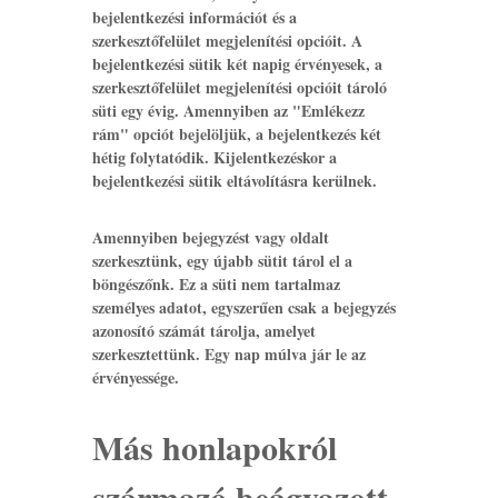
bejelentkezési információt és a
szerkesztőfelület megjelenítési opcióit. A
bejelentkezési sütik két napig érvényesek, a
szerkesztőfelület megjelenítési opcióit tároló
süti egy évig. Amennyiben az "Emlékezz
rám" opciót bejelöljük, a bejelentkezés két
hétig folytatódik. Kijelentkezéskor a
bejelentkezési sütik eltávolításra kerülnek.
Amennyiben bejegyzést vagy oldalt
szerkesztünk, egy újabb sütit tárol el a
böngészőnk. Ez a süti nem tartalmaz
személyes adatot, egyszerűen csak a bejegyzés
azonosító számát tárolja, amelyet
szerkesztettünk. Egy nap múlva jár le az
érvényessége.
Más honlapokról
származó beágyazott