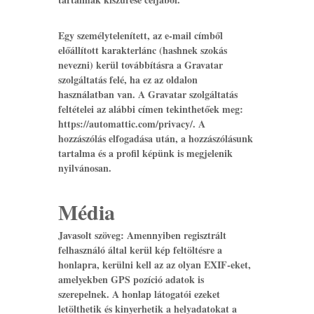
Egy személytelenített, az e-mail címből
előállított karakterlánc (hashnek szokás
nevezni) kerül továbbításra a Gravatar
szolgáltatás felé, ha ez az oldalon
használatban van. A Gravatar szolgáltatás
feltételei az alábbi címen tekinthetőek meg:
https://automattic.com/privacy/. A
hozzászólás elfogadása után, a hozzászólásunk
tartalma és a profil képünk is megjelenik
nyilvánosan.
Média
Javasolt szöveg:
Amennyiben regisztrált
felhasználó által kerül kép feltöltésre a
honlapra, kerülni kell az az olyan EXIF-eket,
amelyekben GPS pozíció adatok is
szerepelnek. A honlap látogatói ezeket
letölthetik és kinyerhetik a helyadatokat a