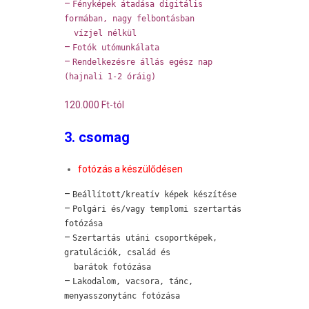
–
Fényképek átadása digitális
formában, nagy felbontásban
vízjel nélkül
–
Fotók utómunkálata
–
Rendelkezésre állás egész nap
(hajnali 1-2 óráig)
120.000 Ft-tól
3. csomag
fotózás a készülődésen
–
Beállított/kreatív képek készítése
–
Polgári és/vagy templomi szertartás
fotózása
–
Szertartás utáni csoportképek,
gratulációk, család és
barátok fotózása
–
Lakodalom, vacsora, tánc,
menyasszonytánc fotózása