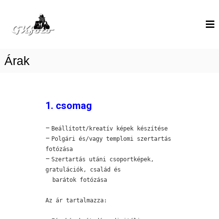
G
G
K
K
F
F
o
t
Árak
o
1. csomag
–
Beállított/kreatív képek készítése
–
Polgári és/vagy templomi szertartás
fotózása
–
Szertartás utáni csoportképek,
gratulációk, család és
barátok fotózása
Az ár tartalmazza: