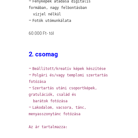
–
Fényképek átadása digitális
formában, nagy felbontásban
vízjel nélkül
–
Fotók utómunkálata
60.000 Ft- tól
2. csomag
–
Beállított/kreatív képek készítése
–
Polgári és/vagy templomi szertartás
fotózása
–
Szertartás utáni csoportképek,
gratulációk, család és
barátok fotózása
–
Lakodalom, vacsora, tánc,
menyasszonytánc fotózása
Az ár tartalmazza: